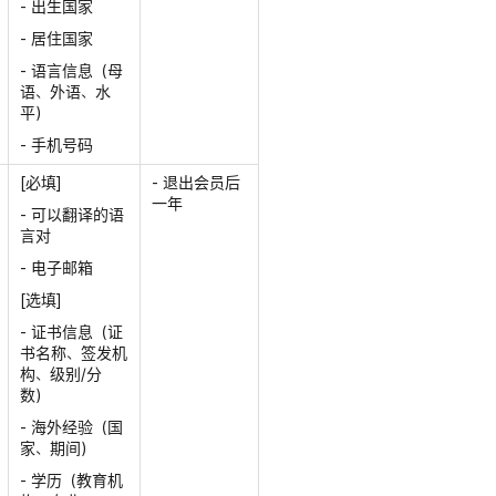
- 出生国家
- 居住国家
- 语言信息（母
语、外语、水
平）
- 手机号码
[必填]
- 退出会员后
一年
- 可以翻译的语
言对
- 电子邮箱
[选填]
- 证书信息（证
书名称、签发机
构、级别/分
数）
- 海外经验（国
家、期间）
- 学历（教育机