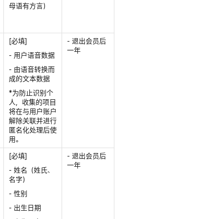
母语有方言）
[必填]
- 退出会员后
一年
- 用户语音数据
- 由语音转换而
成的文本数据
*为防止识别个
人，收集的项目
将在与用户账户
解除关联并进行
匿名化处理后使
用。
[必填]
- 退出会员后
一年
- 姓名（姓氏、
名字）
- 性别
- 出生日期