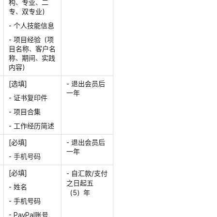
构、专业、二
专、双专业）
- 个人技能信息
- 项目经验（项
目名称、客户名
称、期间、实践
内容）
[选填]
- 退出会员后
一年
- 证书复印件
- 项目合集
- 工作经历简述
[必填]
- 退出会员后
一年
- 手机号码
[必填]
- 自汇款/支付
之日起五
- 姓名
（5）年
- 手机号码
- PayPal账号